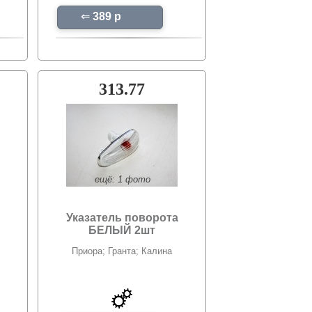
⇐
389 p
313.77
ещё: 1 фото
Указатель поворота
БЕЛЫЙ 2шт
Приора; Гранта; Калина