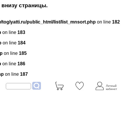
 внизу страницы.
/toglyatti.ru/public_html/list/list_mnsort.php
on line
182
p
on line
183
p
on line
184
hp
on line
185
p
on line
186
hp
on line
187
Личный
кабинет