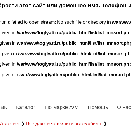
рести этот сайт или доменное имя. Телефоны
tml): failed to open stream: No such file or directory in
/var/www
 given in
/var/www/toglyatti.ru/public_html/list/list_mnsort.ph
 given in
/var/www/toglyatti.ru/public_html/list/list_mnsort.ph
 given in
/var/www/toglyatti.ru/public_html/list/list_mnsort.p
 given in
/var/www/toglyatti.ru/public_html/list/list_mnsort.ph
n given in
/var/www/toglyatti.ru/public_html/list/list_mnsort.p
 ВК
Каталог
По марке А/М
Помощь
О нас
Автосвет
❯
Все для светотехники автомобиля.
❯ ...