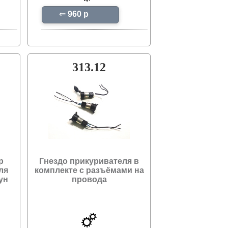
⇐
960 p
313.12
р
Гнездо прикуривателя в
ля
комплекте с разъёмами на
ун
провода