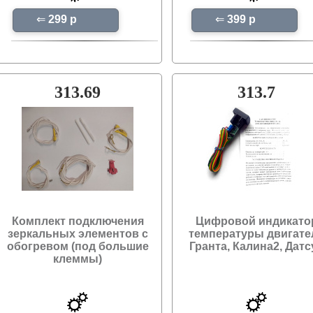
⇐
299 p
⇐
399 p
313.69
313.7
Комплект подключения
Цифровой индикато
зеркальных элементов с
температуры двигате
обогревом (под большие
Гранта, Калина2, Датс
клеммы)